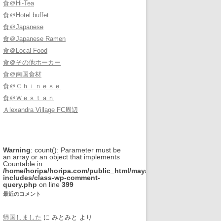
食＠Hi-Tea
食＠Hotel buffet
食＠Japanese
食＠Japanese Ramen
食＠Local Food
食＠その他ホーカー
食＠南国食材
食＠Ｃｈｉｎｅｓｅ
食＠Ｗｅｓｔａｎ
Ａlexandra Village FC周辺
Warning
: count(): Parameter must be
an array or an object that implements
Countable in
/home/horipa/horipa.com/public_html/mayamaya2006/wp-
includes/class-wp-comment-
query.php
on line
399
最近のコメント
帰国しました
に
みとみと
より