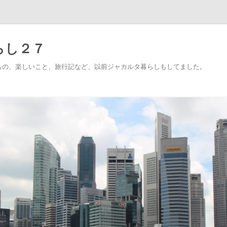
らし２７
もの、楽しいこと、旅行記など、以前ジャカルタ暮らしもしてました。
コ
ン
テ
ン
ツ
へ
移
動