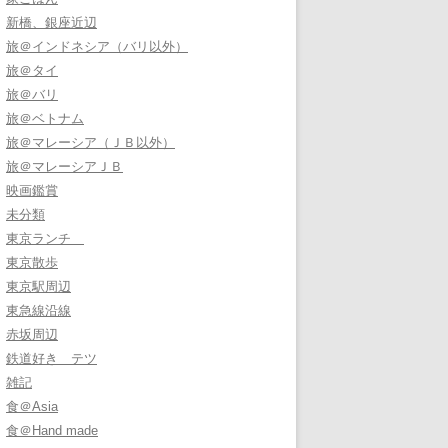
新橋、銀座近辺
旅＠インドネシア（バリ以外）
旅＠タイ
旅＠バリ
旅＠ベトナム
旅＠マレーシア（ＪＢ以外）
旅＠マレーシアＪＢ
映画鑑賞
未分類
東京ランチ
東京散歩
東京駅周辺
東急線沿線
赤坂周辺
鉄道好き テツ
雑記
食＠Asia
食＠Hand made