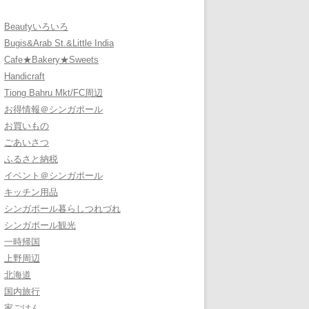
Beautyいろいろ
Bugis&Arab St.&Little India
Cafe★Bakery★Sweets
Handicraft
Tiong Bahru Mkt/FC周辺
お得情報＠シンガポール
お買いもの
ごあいさつ
ふるさと納税
イベント＠シンガポール
キッチン用品
シンガポール暮らしつれづれ
シンガポール観光
一時帰国
上野周辺
北海道
国内旅行
家ごはん