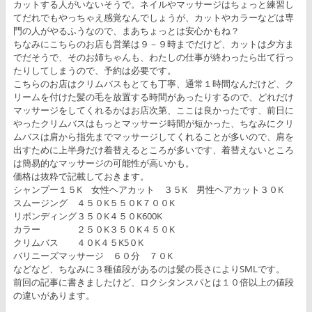
カットする人がいないそうで。ネイルやマッサージはちょっと練習し
てだれでもやっちゃえ感覚なんでしょうが、カットやカラーなどは専
門の人がやるふうなので、まあちょっとは安心かもね？
ちなみにこちらのお店も営業は９－９時までだけど、カットは夕方ま
でだそうで、そのお姉ちゃんも、わたしの仕事が終わったら出て行っ
たりしてしまうので、予約は必要です。
こちらのお店はクリムバスもとても丁寧、通常１時間なんだけど、ク
リームを付けた髪の毛を放置する時間があったりするので、どれだけ
マッサージをしてくれるかはお店次第、ここは良かったです、前日に
やったクリムバスはもっとマッサージ時間が短かった、ちなみにクリ
ムバスは肩から指先までマッサージしてくれることが多いので、肩を
出すために上半身だけ着替えるところが多いです、着替えないところ
は簡易的なマッサージの可能性が高いかも。
価格は抜粋で記載しておきます。
シャンプー１５K 女性ヘアカット ３５K 男性ヘアカット３０K
スムージング ４５０K５５０K７００K
リボンディング３５０K４５０K600K
カラー ２５０K３５０K４５０K
クリムバス ４０K４５K5０K
バリニーズマッサージ ６０分 ７０K
などなど、ちなみに３種値段があるのは髪の長さによりSMLです。
前回の記事に書きましたけど、ロクシタンスパとは１０倍以上の値段
の違いがあります。