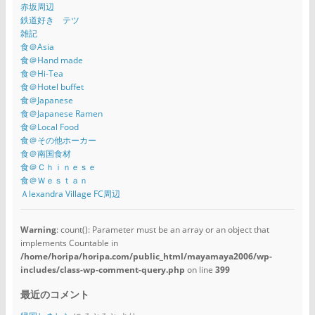
赤坂周辺
鉄道好き テツ
雑記
食＠Asia
食＠Hand made
食＠Hi-Tea
食＠Hotel buffet
食＠Japanese
食＠Japanese Ramen
食＠Local Food
食＠その他ホーカー
食＠南国食材
食＠Ｃｈｉｎｅｓｅ
食＠Ｗｅｓｔａｎ
Ａlexandra Village FC周辺
Warning
: count(): Parameter must be an array or an object that
implements Countable in
/home/horipa/horipa.com/public_html/mayamaya2006/wp-
includes/class-wp-comment-query.php
on line
399
最近のコメント