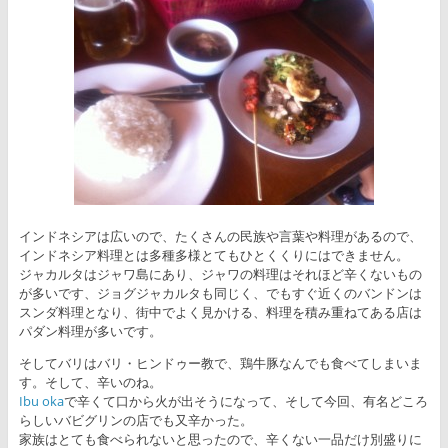
インドネシアは広いので、たくさんの民族や言葉や料理があるので、
インドネシア料理とは多種多様とてもひとくくりにはできません。
ジャカルタはジャワ島にあり、ジャワの料理はそれほど辛くないもの
が多いです、ジョグジャカルタも同じく、でもすぐ近くのバンドンは
スンダ料理となり、街中でよく見かける、料理を積み重ねてある店は
パダン料理が多いです。
そしてバリはバリ・ヒンドゥー教で、鶏牛豚なんでも食べてしまいま
す。そして、辛いのね。
Ibu oka
で辛くて口から火が出そうになって、そして今回、有名どころ
らしいバビグリンの店でも又辛かった。
家族はとても食べられないと思ったので、辛くない一品だけ別盛りに