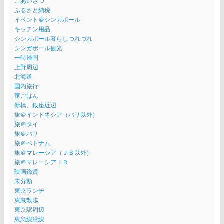
ごあいさつ
ふるさと納税
イベント＠シンガポール
キッチン用品
シンガポール暮らしつれづれ
シンガポール観光
一時帰国
上野周辺
北海道
国内旅行
家ごはん
新橋、銀座近辺
旅＠インドネシア（バリ以外）
旅＠タイ
旅＠バリ
旅＠ベトナム
旅＠マレーシア（ＪＢ以外）
旅＠マレーシアＪＢ
映画鑑賞
未分類
東京ランチ
東京散歩
東京駅周辺
東急線沿線