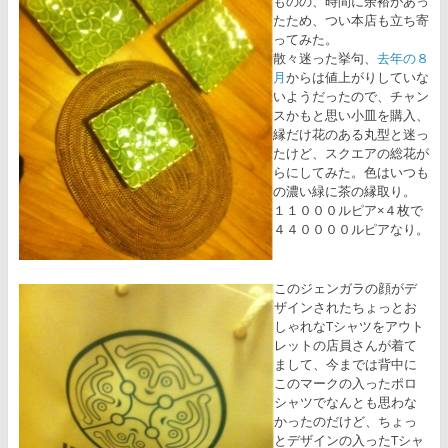
ものの、時間に余裕があっ
たため、つい本店も立ち寄
ってみた。
散々迷った挙句、
去年の８
月
からは値上がりしていな
いようだったので、チャン
スかもと思い小皿を購入、
縁だけ花のある丸型と迷っ
たけど、スクエアの総花が
らにしてみた。色はいつも
の濃い緑に茶の縁取り。
１１０００ルピア×４枚で
４４００００ルピアなり。
このジェンガラの顔がデ
ザインされたちょっとお
しゃれなTシャツをアウト
レットの店員さんが着て
まして、今までは背中に
このマークの入ったポロ
シャツでなんとも思わな
かったのだけど、ちょっ
とデザインの入ったTシャ