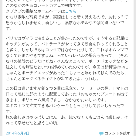
このなかのチョコレートカフェで朝食です。
クプクプの素敵なホームページは
こちら
かなり素敵な写真ですが、実際はもっと暗く見えるので、あれっ？て
思うかもしれません、新しいし、素敵なホテルなのは間違いないで
す。
バリではヴィラに泊まることが多かったのですが、そうすると部屋に
キッチンがあって、バトラー？がやってきて朝食を作ってくれること
も多く、しかし彼らはコックではなかったりして、これはオムレツで
なくてたまごやきですよね、っていうレベルの場合もあって、（それ
なりの値段のビラだけどね）そんなところで、ポーチドエッグなどを
注文しても無理だといつも諦めていたのですが、今回は卵料理の中に
ちゃんとポーチドエッグがあった！ちょっと浮かれて頼んでみたら、
ちゃんとエッグベネティクトが出てきたよ、うれし。
この日は違いますが卵２つを目に見立て、ソーセージの鼻、トマトの
口って感じに顔のように配置してあったりおちゃめなプレートも出て
きます、ボリューム満点ですし、なかなかおいしいです。
エキストラで注文できるパンケーキももっちりしておいしかったで
す。
旅の楽しみはやっぱりごはん、あ、旅でなくてもごはんは楽しみ、そ
れって幸せだなと思うこの頃。
2014年5月9日
コメントを残す