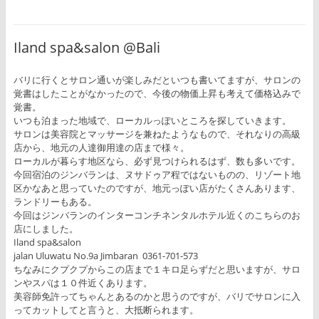
Iland spa&salon @Bali
バリに行くとサロン通いが楽しみだといつも書いてますが、サロンの
覚書はしたことがなかったので、今後の物価上昇も考えて価格込みで
覚書。
いつも泊まった地域で、ローカルっぽいところを探していきます。
サロンは美容院とマッサージを兼ねたようなもので、それなりの高級
店から、地元の人達御用達の店まで様々。
ローカルが暮らす地区なら、必ず見つけられるはず、数も多いです。
今回宿泊のジンバランは、ヌサドゥア程ではないものの、リゾート地
区かなあと思っていたのですが、地元っぽい店がたくさんあります、
ランドリーもある。
今回はジンバランのインターコンチネンタルホテル近くのこちらのお
店にしました。
Iland spa&salon
jalan Uluwatu No.9a Jimbaran 0361-701-573
ちなみにクプクプからこの店まで１キロ足らずだと思いますが、サロ
ンやスパは１０件近くあります。
美容師免許ってちゃんとあるのかと思うのですが、バリでサロンに入
ってカットしてと言うと、大抵断られます。