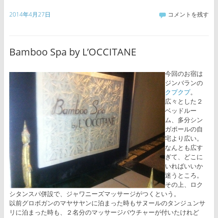
2014年4月27日
コメントを残す
Bamboo Spa by L’OCCITANE
今回のお宿は
ジンバランの
クプクプ
。
広々とした２
ベッドルー
ム、多分シン
ガポールの自
宅より広い。
なんとも広す
ぎて、どこに
いればいいか
迷うところ。
その上、ロク
シタンスパ併設で、ジャワニーズマッサージがつくという。
以前グロボガンのマヤサヤンに泊まった時もサヌールのタンジュンサ
リに泊まった時も、２名分のマッサージバウチャーが付いたけれど