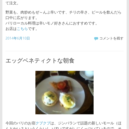
て注文。
野菜も、肉炒めもぜ～んぶ辛いです、チリの辛さ、ビールを飲んだら
口中に広がります。
バリローカル料理は辛いモノ好きさんにおすすめです。
お店は
こちら
です。
2014年6月10日
コメントを残す
エッグベネティクトな朝食
今回のバリのお宿
クプクプ
は、ジンバランで話題の新しいモール（ほ
んとかい？というくらいしょぼいですが）にくっついているので、そ