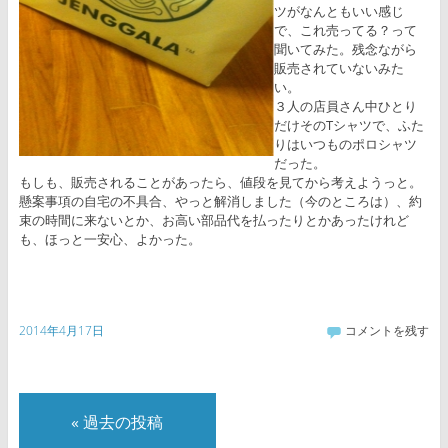
ツがなんともいい感じ
で、これ売ってる？って
聞いてみた。残念ながら
販売されていないみた
い。
３人の店員さん中ひとり
だけそのTシャツで、ふた
りはいつものポロシャツ
だった。
もしも、販売されることがあったら、値段を見てから考えようっと。
懸案事項の自宅の不具合、やっと解消しました（今のところは）、約
束の時間に来ないとか、お高い部品代を払ったりとかあったけれど
も、ほっと一安心、よかった。
2014年4月17日
コメントを残す
«
過去の投稿