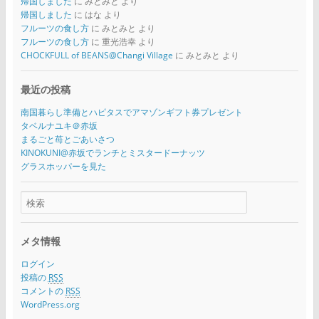
帰国しました
に
みとみと
より
帰国しました
に
はな
より
フルーツの食し方
に
みとみと
より
フルーツの食し方
に
重光浩幸
より
CHOCKFULL of BEANS@Changi Village
に
みとみと
より
最近の投稿
南国暮らし準備とハピタスでアマゾンギフト券プレゼント
タベルナユキ＠赤坂
まるごと苺とごあいさつ
KINOKUNI@赤坂でランチとミスタードーナッツ
グラスホッパーを見た
メタ情報
ログイン
投稿の
RSS
コメントの
RSS
WordPress.org