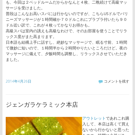
も、今回は２ベッドルームだからかなんと４枚、二晩続けて高級マッ
サージを受けました。
普段はこんなお高いスパには行かないのですが、こちらUSドルでバリ
ニーズマッサージが１時間確か７０ドルこれにプラプラ付いたら９０
ドル近い訳で、これが４枚ってかなりお得かも。
高級スパは室内の誂えも高級なわけで、そのお部屋を使うことでリラ
ックス度がまた高まります。
日本語も結構上手に話すし、絶妙なマッサージで、眠る寸前、１時間
て微妙に短いので、１時間半から２時間やりたいところだけど。夜の
マッサージに備えて、夕飯時間も調整し、リラックスさせていただき
ました。
2014年4月26日
コメントを残す
ジェンガラケラミック本店
アウトレット
であれこれ購
入して、本店は高くて買え
ないから行かないと思った