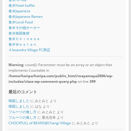
食＠Hotel buffet
食＠Japanese
食＠Japanese Ramen
食＠Local Food
食＠その他ホーカー
食＠南国食材
食＠Ｃｈｉｎｅｓｅ
食＠Ｗｅｓｔａｎ
Ａlexandra Village FC周辺
Warning
: count(): Parameter must be an array or an object that
implements Countable in
/home/horipa/horipa.com/public_html/mayamaya2006/wp-
includes/class-wp-comment-query.php
on line
399
最近のコメント
帰国しました
に
みとみと
より
帰国しました
に
はな
より
フルーツの食し方
に
みとみと
より
フルーツの食し方
に
重光浩幸
より
CHOCKFULL of BEANS@Changi Village
に
みとみと
より