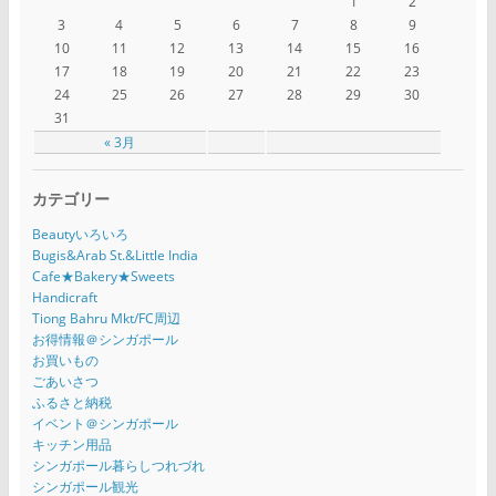
1
2
3
4
5
6
7
8
9
10
11
12
13
14
15
16
17
18
19
20
21
22
23
24
25
26
27
28
29
30
31
« 3月
カテゴリー
Beautyいろいろ
Bugis&Arab St.&Little India
Cafe★Bakery★Sweets
Handicraft
Tiong Bahru Mkt/FC周辺
お得情報＠シンガポール
お買いもの
ごあいさつ
ふるさと納税
イベント＠シンガポール
キッチン用品
シンガポール暮らしつれづれ
シンガポール観光