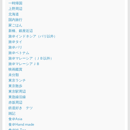
一時帰国
上野周辺
北海道
国内旅行
家ごはん
新橋、銀座近辺
旅＠インドネシア（バリ以外）
旅＠タイ
旅＠バリ
旅＠ベトナム
旅＠マレーシア（ＪＢ以外）
旅＠マレーシアＪＢ
映画鑑賞
未分類
東京ランチ
東京散歩
東京駅周辺
東急線沿線
赤坂周辺
鉄道好き テツ
雑記
食＠Asia
食＠Hand made
食＠Hi-Tea